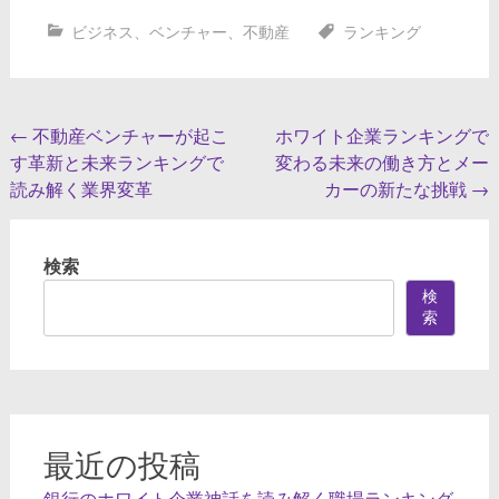
ビジネス
、
ベンチャー
、
不動産
ランキング
投
←
不動産ベンチャーが起こ
ホワイト企業ランキングで
す革新と未来ランキングで
変わる未来の働き方とメー
稿
読み解く業界変革
カーの新たな挑戦
→
ナ
ビ
検索
ゲ
検
ー
索
シ
ョ
ン
最近の投稿
銀行のホワイト企業神話を読み解く職場ランキング