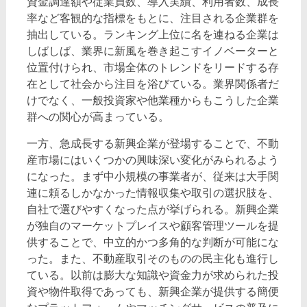
資金調達額や従業員数、導入実績、利用者数、成長
率など客観的な指標をもとに、注目される企業群を
抽出している。ランキング上位に名を連ねる企業は
しばしば、業界に新風を巻き起こすイノベーターと
位置付けられ、市場全体のトレンドをリードする存
在として社会から注目を浴びている。業界関係者だ
けでなく、一般投資家や他業種からもこうした企業
群への関心が高まっている。
一方、急成長する新興企業が登場することで、不動
産市場にはいくつかの興味深い変化がみられるよう
になった。まず中小規模の事業者が、従来は大手関
連に頼るしかなかった情報収集や取引の選択肢を、
自社で選びやすくなった点が挙げられる。新興企業
が独自のマーケットプレイスや顧客管理ツールを提
供することで、中立的かつ多角的な判断が可能にな
った。また、不動産取引そのものの民主化も進行し
ている。以前は膨大な知識や資金力が求められた投
資や物件取得であっても、新興企業が提供する簡便