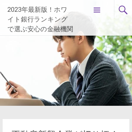
コ
2023年最新版！ホワ
ン
テ
イト銀行ランキング
ン
で選ぶ安心の金融機関
ツ
へ
ス
キ
ッ
プ